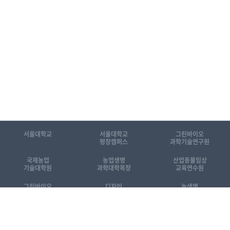
서울대학교
서울대학교
그린바이오
평창캠퍼스
과학기술연구원
국제농업
농업생명
산업동물임상
기술대학원
과학대학목장
교육연수원
그린바이오
디자인
농생명
공동기기센터
동물센터
산업화센터
[KOR]국제농업기술대학원 소개자료
[ENG] Introduction to GSIAT