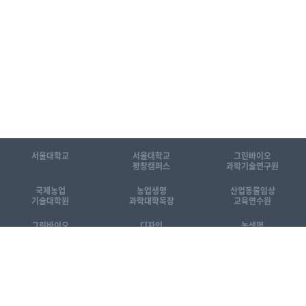
서울대학교
서울대학교
그린바이오
평창캠퍼스
과학기술연구원
국제농업
농업생명
산업동물임상
기술대학원
과학대학목장
교육연수원
그린바이오
디자인
농생명
공동기기센터
동물센터
산업화센터
[KOR]국제농업기술대학원 소개자료
[ENG] Introduction to GSIAT
관련 홈페이지 바로가기