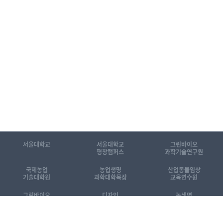
서울대학교
서울대학교
그린바이오
평창캠퍼스
과학기술연구원
국제농업
농업생명
산업동물임상
기술대학원
과학대학목장
교육연수원
그린바이오
디자인
농생명
공동기기센터
동물센터
산업화센터