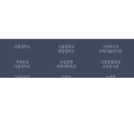
서울대학교
서울대학교
그린바이오
평창캠퍼스
과학기술연구원
국제농업
농업생명
산업동물임상
기술대학원
과학대학목장
교육연수원
그린바이오
디자인
농생명
공동기기센터
동물센터
산업화센터
[KOR]국제농업기술대학원 소개자료
[ENG] Introduction to GSIAT
관련 홈페이지 바로가기