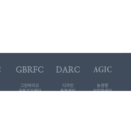
그린바이오
디자인
농생명
공동기기센터
동물센터
산업화센터
대학원 소개자료