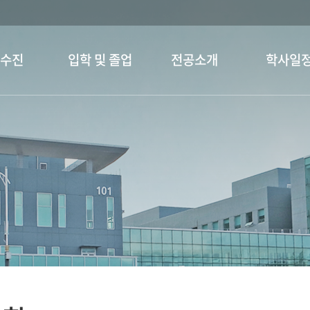
교수진
입학 및 졸업
전공소개
학사일