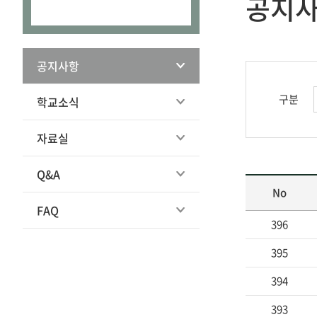
공지
공지사항
구분
학교소식
자료실
Q&A
No
FAQ
396
395
394
393