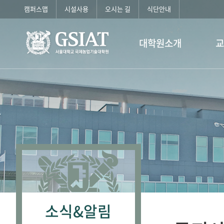
캠퍼스맵
시설사용
오시는 길
식단안내
대학원소개
소식&알림