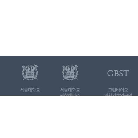
서울대학교
서울대학교
그린바이오
평창캠퍼스
과학기술연구원
25354 강원도 평창군 대화면 평창
서울대학교 평창캠퍼스 국제농업
Tel. 033-339-5691
FAX. 03