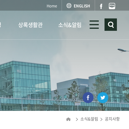
Home
ENGLISH
정
상록생활관
소식&알림
소식&알림
공지사항