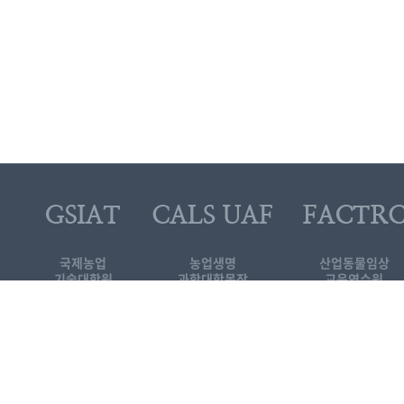
국제농업
농업생명
산업동물임상
기술대학원
과학대학목장
교육연수원
대로 1447
[KOR]국제농업기술
기술대학원
3-339-5689