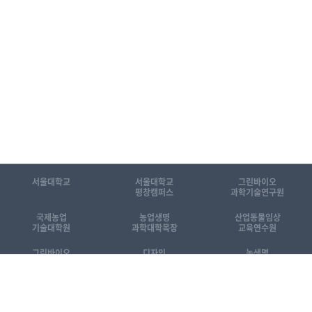
서울대학교
서울대학교
그린바이오
평창캠퍼스
과학기술연구원
국제농업
농업생명
산업동물임상
기술대학원
과학대학목장
교육연수원
그린바이오
디자인
농생명
공동기기센터
동물센터
산업화센터
[KOR]국제농업기술대학원 소개자료
[ENG] Introduction to GSIAT