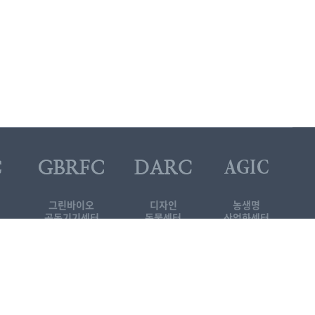
그린바이오
디자인
농생명
공동기기센터
동물센터
산업화센터
대학원 소개자료