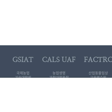
국제농업
농업생명
산업동물임상
기술대학원
과학대학목장
교육연수원
대로 1447
[KOR]국제농업기술
기술대학원
3-339-5689