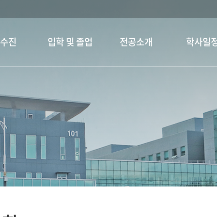
교수진
입학 및 졸업
전공소개
학사일