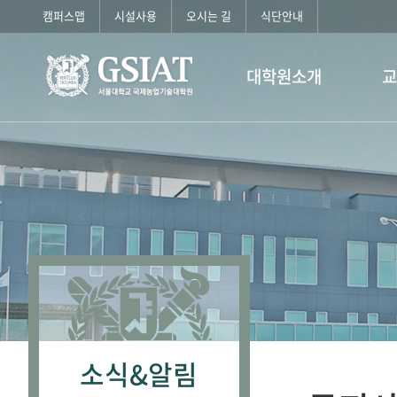
캠퍼스맵
시설사용
오시는 길
식단안내
대학원소개
소식&알림