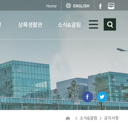
Home
ENGLISH
정
상록생활관
소식&알림
소식&알림
공지사항