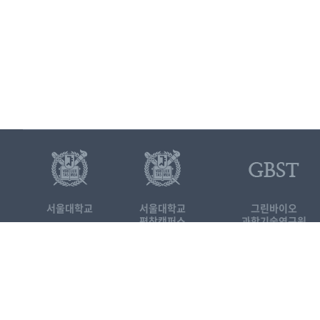
서울대학교
서울대학교
그린바이오
평창캠퍼스
과학기술연구원
25354 강원도 평창군 대화면 평창
서울대학교 평창캠퍼스 국제농업
Tel. 033-339-5691
FAX. 03