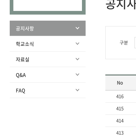
공지
공지사항
구분
학교소식
자료실
Q&A
No
FAQ
416
415
414
413