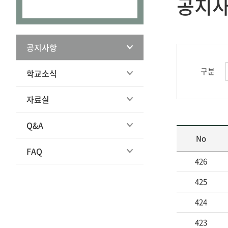
공지
공지사항
구분
학교소식
자료실
Q&A
No
FAQ
426
425
424
423