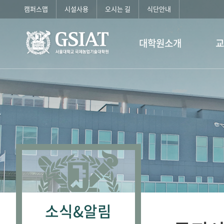
캠퍼스맵
시설사용
오시는 길
식단안내
대학원소개
소식&알림