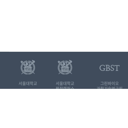
서울대학교
서울대학교
그린바이오
평창캠퍼스
과학기술연구원
25354 강원도 평창군 대화면 평창
서울대학교 평창캠퍼스 국제농업
Tel. 033-339-5691
FAX. 03