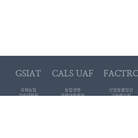
국제농업
농업생명
산업동물임상
기술대학원
과학대학목장
교육연수원
대로 1447
[KOR]국제농업기술
기술대학원
3-339-5689