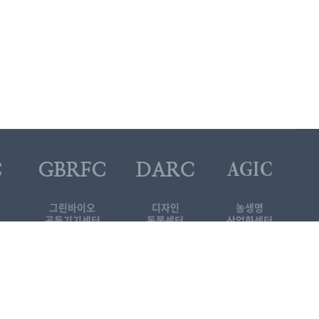
그린바이오
디자인
농생명
공동기기센터
동물센터
산업화센터
대학원 소개자료