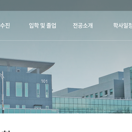
교수진
입학 및 졸업
전공소개
학사일