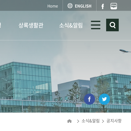
Home
ENGLISH
정
상록생활관
소식&알림
소식&알림
공지사항