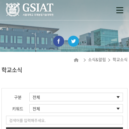
소식&알림
학교소식
학교소식
구분
키워드