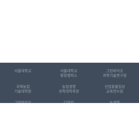
서울대학교
서울대학교
그린바이오
평창캠퍼스
과학기술연구원
국제농업
농업생명
산업동물임상
기술대학원
과학대학목장
교육연수원
그린바이오
디자인
농생명
공동기기센터
동물센터
산업화센터
[KOR]국제농업기술대학원 소개자료
[ENG] Introduction to GSIAT
관련 홈페이지 바로가기