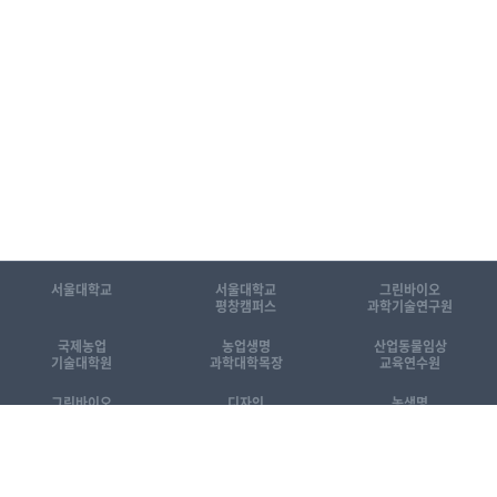
서울대학교
서울대학교
그린바이오
평창캠퍼스
과학기술연구원
국제농업
농업생명
산업동물임상
기술대학원
과학대학목장
교육연수원
그린바이오
디자인
농생명
공동기기센터
동물센터
산업화센터
[KOR]국제농업기술대학원 소개자료
[ENG] Introduction to GSIAT