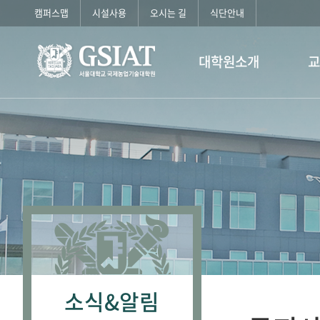
캠퍼스맵
시설사용
오시는 길
식단안내
대학원소개
소식&알림