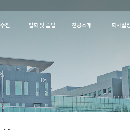
교수진
입학 및 졸업
전공소개
학사일