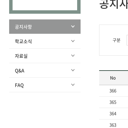
공지
공지사항
구분
학교소식
자료실
Q&A
No
FAQ
366
365
364
363