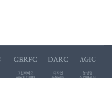
그린바이오
디자인
농생명
공동기기센터
동물센터
산업화센터
대학원 소개자료