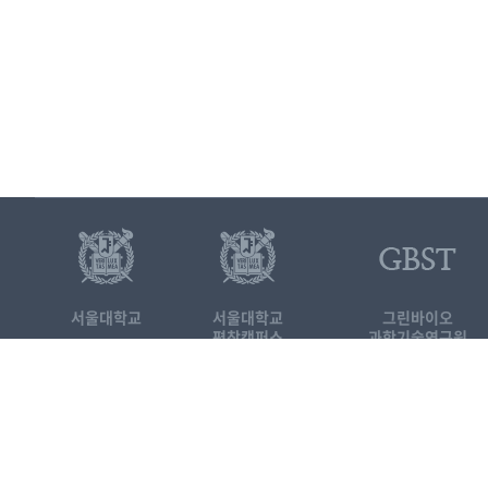
서울대학교
서울대학교
그린바이오
평창캠퍼스
과학기술연구원
25354 강원도 평창군 대화면 평창
서울대학교 평창캠퍼스 국제농업
Tel. 033-339-5691
FAX. 03