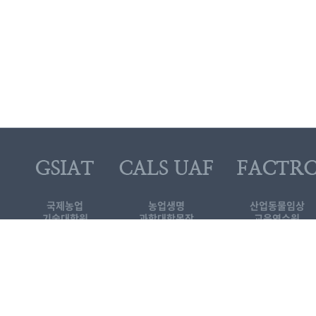
국제농업
농업생명
산업동물임상
기술대학원
과학대학목장
교육연수원
대로 1447
[KOR]국제농업기술
기술대학원
3-339-5689