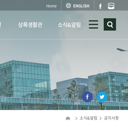
Home
ENGLISH
정
상록생활관
소식&알림
소식&알림
공지사항