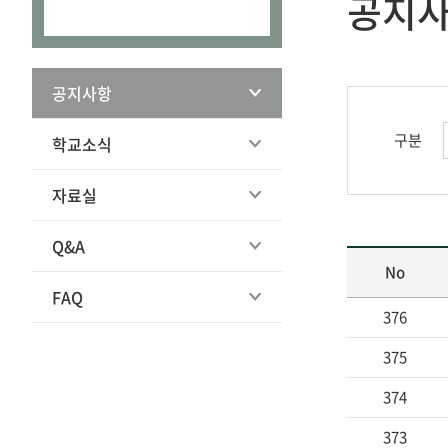
공지
공지사항
구분
학교소식
자료실
Q&A
No
FAQ
376
375
374
373