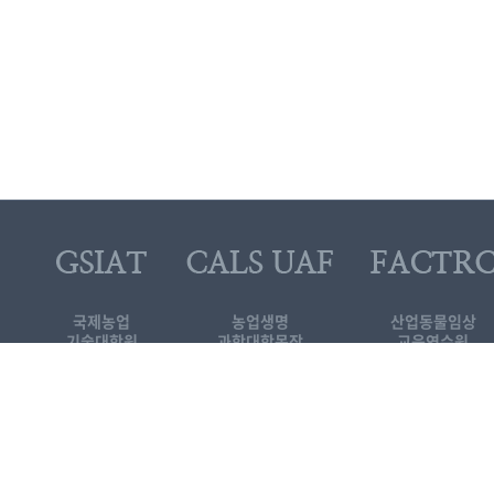
국제농업
농업생명
산업동물임상
기술대학원
과학대학목장
교육연수원
대로 1447
[KOR]국제농업기술
기술대학원
3-339-5689