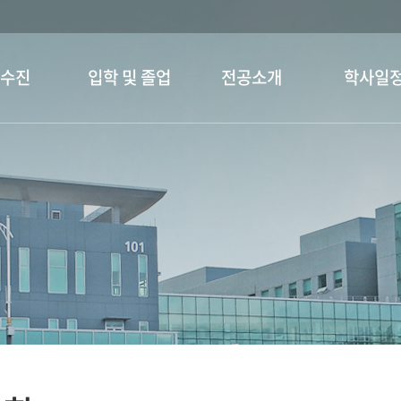
교수진
입학 및 졸업
전공소개
학사일