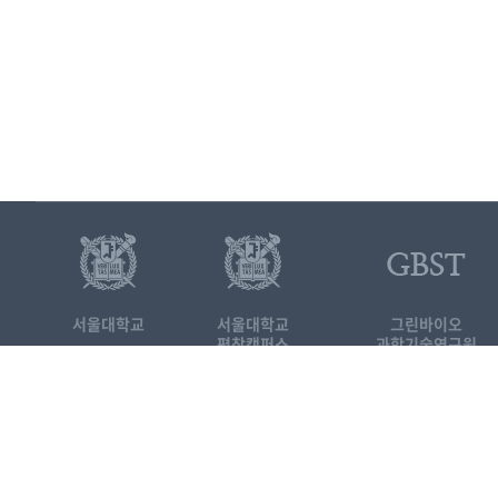
서울대학교
서울대학교
그린바이오
평창캠퍼스
과학기술연구원
25354 강원도 평창군 대화면 평창
서울대학교 평창캠퍼스 국제농업
Tel. 033-339-5691
FAX. 03