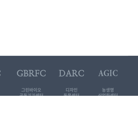
그린바이오
디자인
농생명
공동기기센터
동물센터
산업화센터
대학원 소개자료