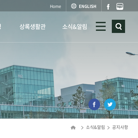
Home
ENGLISH
정
상록생활관
소식&알림
소식&알림
공지사항