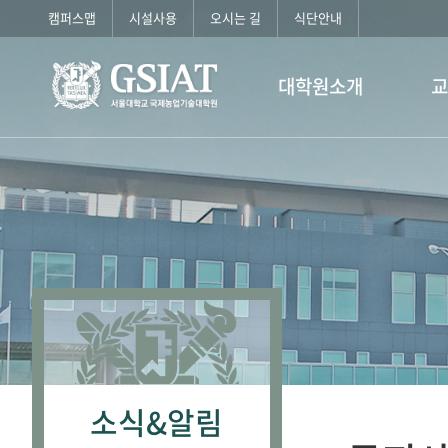
캠퍼스맵
시설사용
오시는 길
식단안내
대학원소개
소식&알림