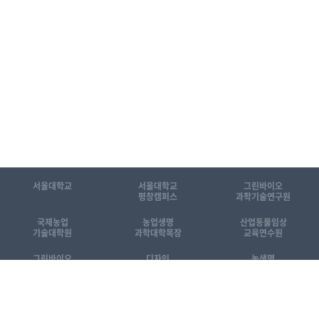
서울대학교
서울대학교
그린바이오
평창캠퍼스
과학기술연구원
국제농업
농업생명
산업동물임상
기술대학원
과학대학목장
교육연수원
그린바이오
디자인
농생명
공동기기센터
동물센터
산업화센터
[KOR]국제농업기술대학원 소개자료
[ENG] Introduction to GSIAT